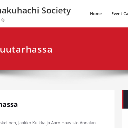
hakuhachi Society
Home
Event C
協会
 puutarhassa
rhassa
skelinen, Jaakko Kuikka ja Aaro Haavisto Annalan