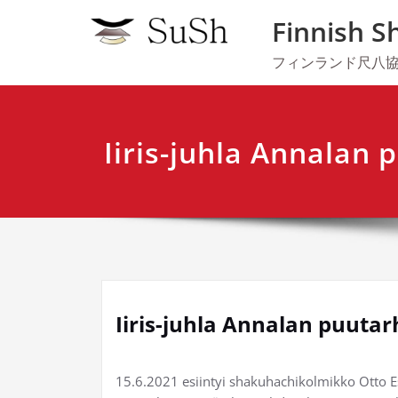
Skip
Finnish S
to
content
フィンランド尺八
Iiris-juhla Annalan
Iiris-juhla Annalan puuta
15.6.2021 esiintyi shakuhachikolmikko Otto E