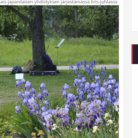
s-japanilaisen yhdistyksen järjestämässä Iiris-juhlassa