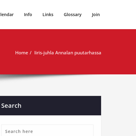
alendar
Info
Links
Glossary
Join
Home
Iiris-juhla Annalan puutarhassa
Search