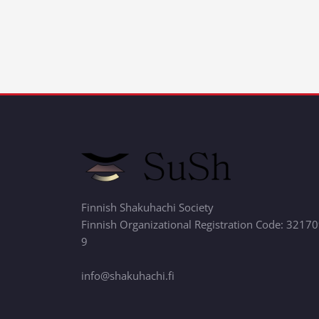
Finnish Shakuhachi Society
Finnish Organizational Registration Code: 3217
9
info@shakuhachi.fi