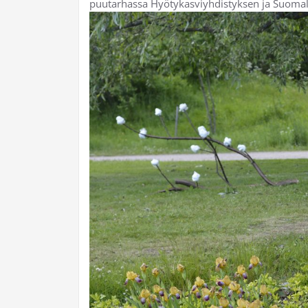
puutarhassa Hyötykasviyhdistyksen ja Suomalai