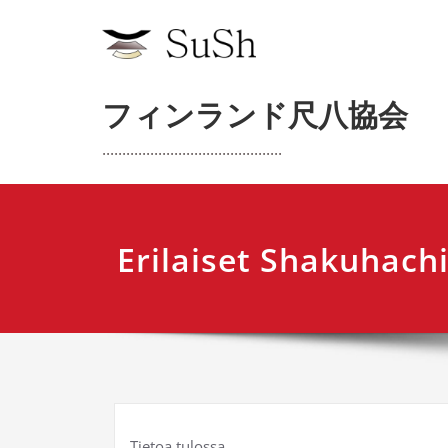
内
容
を
ス
フィンランド尺八協会
キ
ッ
.............................................
プ
Erilaiset Shakuhachi
Tietoa tulossa…