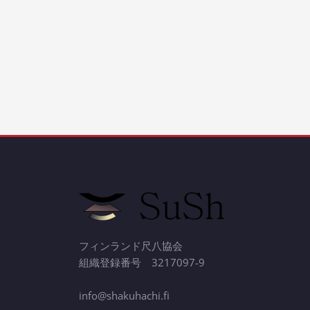
フィンランド尺八協会
組織登録番号 3217097-9
info@shakuhachi.fi