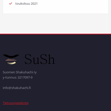
toukokuu 2021
Suomen Shakuhachi ry
y-tunnus: 3217097-9
info@shakuhachi.fi
Tietosuojaseloste