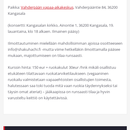
Paikka:
Vahderpään vapaa-aikakeskus
, Vahderpääntie 84, 36200
Kangasala
(konsertti: Kangasalan kirkko, Ainontie 1, 36200 Kangasala, 19.
lauantaina, klo 18 alkaen. Ilmainen pääsy)
Ilmoittautuminen mielellään mahdollisimman ajoissa osoitteeseen
info@shakuhachi.fi -mutta viime hetkelläkin ilmoittamalla pääsee
mukaan, majoittumiseen on tilaa runsaasti.
Kurssin hinta: 150 eur + ruokakulut 30eur /hnk mikäli osallistuu
etukäteen tilattavaan ruokatarviketilaukseen. (vegaaninen
ruokailu valmistetaan vapaaehtoisten osallistujien toimesta,
halutessaan saa toki tuoda mitä vaan ruokia täydennykseksi tai
täysin omat ateriat) – jääkaapissa on runsaasti tilaa ja hyvin
varusteltu keittiö on käytettävissä.