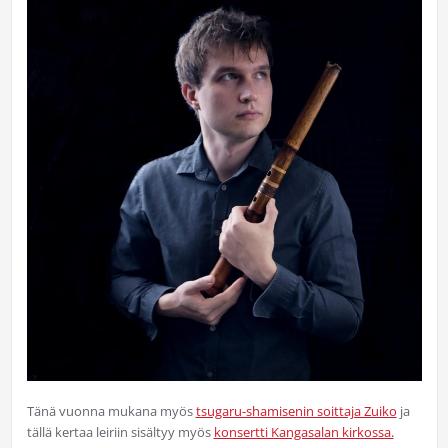
Tänä vuonna mukana myös
tsugaru-shamisenin soittaja Zuiko
ja
tällä kertaa leiriin sisältyy myös
konsertti Kangasalan kirkossa.