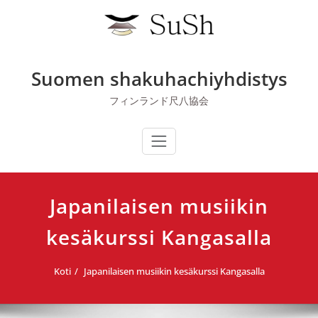
Skip
to
content
Suomen shakuhachiyhdistys
フィンランド尺八協会
Japanilaisen musiikin
kesäkurssi Kangasalla
Koti
Japanilaisen musiikin kesäkurssi Kangasalla