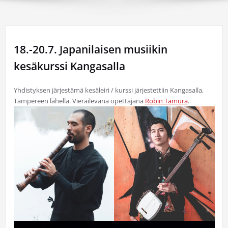
18.-20.7. Japanilaisen musiikin
kesäkurssi Kangasalla
Yhdistyksen järjestämä kesäleiri / kurssi järjestettiin Kangasalla,
Tampereen lähellä. Vierailevana opettajana
Robin Tamura
.