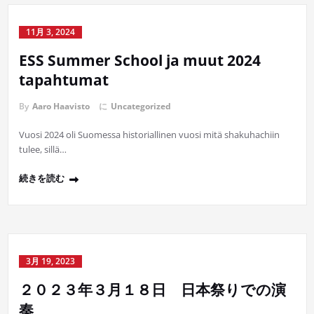
11月 3, 2024
ESS Summer School ja muut 2024
tapahtumat
By
Aaro Haavisto
に
Uncategorized
Vuosi 2024 oli Suomessa historiallinen vuosi mitä shakuhachiin
tulee, sillä…
続きを読む
3月 19, 2023
２０２３年３月１８日 日本祭りでの演
奏