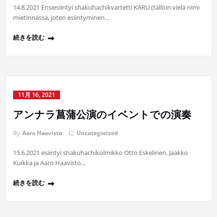
14.8.2021 Ensiesiintyi shakuhachikvartetti KARU (tällöin vielä nimi
mietinnässä, joten esiintyminen…
続きを読む
11月 16, 2021
アンナラ菖蒲公演のイベントでの演奏
By
Aaro Haavisto
に
Uncategorized
15.6.2021 esiintyi shakuhachikolmikko Otto Eskelinen, Jaakko
Kuikka ja Aaro Haavisto…
続きを読む