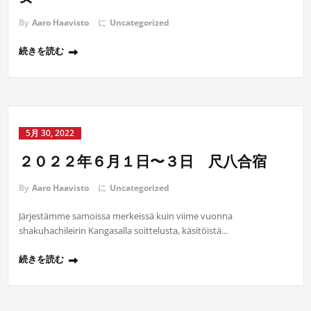
By
Aaro Haavisto
に
Uncategorized
続きを読む
5月 30, 2022
２０２２年６月１日〜３日 尺八合宿
By
Aaro Haavisto
に
Uncategorized
Järjestämme samoissa merkeissä kuin viime vuonna
shakuhachileirin Kangasalla soittelusta, käsitöistä…
続きを読む