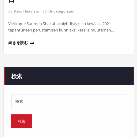
By
Aaro Haavisto
に
Uncategorized
Vietimme Suomen Shakuhachiyhdistyksen keväällä 2021
tapahtuneen perustamisen kunniaksi kesällä muutaman…
続きを読む
検索